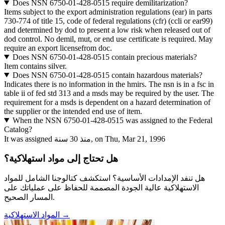
Does NSN 6750-01-428-0515 require demilitarization?
Items subject to the export administration regulations (ear) in parts
730-774 of title 15, code of federal regulations (cfr) (ccli or ear99)
and determined by dod to present a low risk when released out of
dod control. No demil, mut, or end use certificate is required. May
require an export licensefrom doc.
Does NSN 6750-01-428-0515 contain precious materials?
Item contains silver.
Does NSN 6750-01-428-0515 contain hazardous materials?
Indicates there is no information in the hmirs. The nsn is in a fsc in
table ii of fed std 313 and a msds may be required by the user. The
requirement for a msds is dependent on a hazard determination of
the supplier or the intended end use of item.
When the NSN 6750-01-428-0515 was assigned to the Federal
Catalog?
It was assigned منذ 30 سنة, on Thu, Mar 21, 1996
هل تحتاج إلى مواد استهلاكية؟
هل تنفد الإمدادات الأساسية؟ استكشف كتالوجنا الشامل للمواد
الاستهلاكية عالية الجودة المصممة للحفاظ على عملياتك على
المسار الصحيح.
المواد الاستهلاكية →