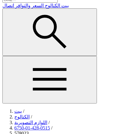
بيت
الكتالوج
السعر والتوافر
اتصال
/
بيت
/
الكتالوج
/
اللوازم التصويرية
6750-01-428-0515
/
578023