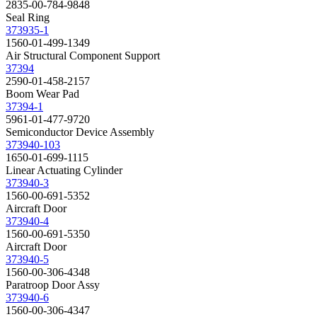
2835-00-784-9848
Seal Ring
373935-1
1560-01-499-1349
Air Structural Component Support
37394
2590-01-458-2157
Boom Wear Pad
37394-1
5961-01-477-9720
Semiconductor Device Assembly
373940-103
1650-01-699-1115
Linear Actuating Cylinder
373940-3
1560-00-691-5352
Aircraft Door
373940-4
1560-00-691-5350
Aircraft Door
373940-5
1560-00-306-4348
Paratroop Door Assy
373940-6
1560-00-306-4347