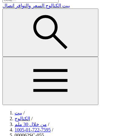
بيت
الكتالوج
السعر والتوافر
اتصال
/
بيت
/
الكتالوج
/
من خلال 30 ملم
1005-01-722-7595
/
000062SC-055