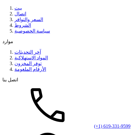
بيت
اتصال
السعر والتوافر
الشروط
سياسة الخصوصية
موارد
آخر التحديثات
المواد الاستهلاكية
توفر المخزون
الأرقام الملغومة
اتصل بنا
(+1) 619-331-9599